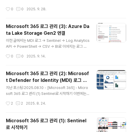
이 오래전부터 제공된 것으로 확인됩니다. Youtube: M3
작성시간
0
0
2025. 9. 28.
65. Intune 대시보드 만들기 1. Import DataIntune Dat
a Warehouse를 Power BI에 연결하는 방법은 크게 두
가지입니다.방법 1. OData FeedPower BI에서 Get da
Microsoft 365 로그 관리 (3): Azure Da
ta > OData feed 선택 제공되는 URL 입력 조직 계정입
ta Lake Storage Gen2 연결
력 -> Connect 가져올 수 있는 Table이 전부 나열됩니
글 내용
다. -> 전부 체크 -> Load 데이터 가져오기가 진행됩니
이전 글에서는 MDI 로그 → Sentinel → Log Analytics
다. 가져오기 완료 방법 2. Connector 연결..
API → PowerShell → CSV → BI로 이어지는 로그 관
리 흐름을 다루었습니다.2025.08.24 - [Microsoft 36
작성시간
0
0
2025. 9. 14.
5] - Microsoft 365 로그 관리 (2): Microsoft Defen
der for Identity (MDI) 로그 관리와 Power BI 연결 Po
werShell로 로그를 내보내는 작업까지 진행하면서, 이런
Microsoft 365 로그 관리 (2): Microsof
고민이 들었습니다."점점 서버리스(Serverless) 환경으
t Defender for Identity (MDI) 로그 관
로 전환되는 추세인데, PowerShell 스케줄링을 위해 VM
글 내용
리와 Power BI 연결
을 운영해야 한다면 관리 포인트가 오히려 늘어나지 않을
지난 포스팅:2025.08.10 - [Microsoft 365] - Micro
까?"비용만 고려한다면 VM에서 PowerShell로 스케줄
soft 365 로그 관리 (1) Sentinel로 시작하기 이번에는
링하여 SharePoint나 OneDrive..
MDI Log를 Sentinel에 연결한 뒤, Power BI에서 편집
작성시간
2
2
2025. 8. 24.
할 수 있게 연결하는 과정을 다루겠습니다.Youtube: Mic
rosoft 365 로그 관리 (2): Microsoft Defender for I
dentity (MDI) 로그 관리와 Power BI 연결 Step 1. MD
Microsoft 365 로그 관리 (1): Sentinel
I 활성화 체크경로: System → Settings → Identities
로 시작하기
센서 활성화 확인: 최근 MDI v3는 DC가 MDE 온보딩만
글 내용