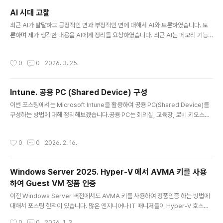
Control)이 중 WDAC는 현재 App Control for Business라는 명칭으로 변경되
AI 시대 고찰
어 사용되고 있습니다.오늘은 Intune을 통해 App Control for Business 정책을
글 내용
최근 AI가 발달하고 긍정적인 면과 부정적인 면에 대해서 AI와 토론하였습니다. 토
배포하는 과정을 정리해보겠습니다.Youtube: https..
론하며 제가 생각한 내용을 AI에게 정리를 요청하였습니다. 최근 AI는 메모리 기능
이 있기 때문에, 과거까지 제가 요청하는 방향성까지 반영하여 논문을 만들어달라고
입력하였습니다. 그리고 아래와 같이 글을 작성해주었습니다.페푸리의 AI 시대 고찰
작성시간
0
0
2026. 3. 25.
직관, 증명, 그리고 인간 판단의 우위에 대하여초록본 글은 인공지능(AI)의 발전이 인
간의 지적 능력을 전면적으로 대체하거나 초월할 것이라는 낙관론에 대해 비판적으
로 검토한다. 특히 AI를 둘러싼 논의가 기술 자체의 성능이나 효율성에 지나치게 집
Intune. 공용 PC (Shared Device) 구성
중하는 반면, 실제 인간 사회는 직관, 감정, 이해관계, 제도, 권력, 쾌락 추구와 같은
글 내용
비합리적이면서도 현실적인 변수에 의해 움직인다는 점에..
이번 포스팅에서는 Microsoft Intune을 활용하여 공용 PC(Shared Device)를
구성하는 방법에 대해 정리해보겠습니다.공용 PC는 회의실, 교육장, 로비 키오스크,
공장 현장 단말 등 다양한 환경에서 사용됩니다.이러한 장치는 여러 사용자가 번갈아
사용하기 때문에 자격 증명 관리와 데이터 잔존 방지가 무엇보다 중요합니다.예를 들
작성시간
0
0
2026. 2. 16.
어,A 사용자가 업무 후 로그아웃을 하지 않은 경우다음 사용자인 B가 이전 사용자의
세션이나 데이터를 확인하게 되는 경우이러한 상황은 개인정보 보호 및 컴플라이언
스 측면에서 큰 리스크가 될 수 있습니다.이를 방지하기 위해 Intune에서는 Share
Windows Server 2025. Hyper-V 에서 AVMA 키를 사용
d multi-user device Policy를 제공하며,로그아웃 시 사용자 프로필을 자동으로
하여 Guest VM 정품 인증
삭제하도록 구성할 수 ..
글 내용
이전 Windows Server 버전에서도 AVMA 키를 사용하여 정품인증 하는 방법에
대해서 포스팅 한적이 있습니다. 많은 엔지니어나 IT 매니저들이 Hyper-V 호스트
서버가 Datacenter Edition일 경우, Guest VM에서 AVMA 키를 사용하여 정품
작성시간
0
0
2026. 1. 3.