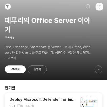
검색하기
티스토리
페푸리의 Office Server 이야
기
구독자
6
Lync, Exchange, Sharepoint 등 Server 구축 과 Office, Wind
ows 와 같은 Client 를 주로 다룹니다. 궁금하신 부분은 댓글 달거나
limcmfz@hotmail.co.kr 로 메일 주세요.
...더보기
구독하기
방명록
신고하기 레이어
열기
인기글
Deploy Microsoft Defender for End
point (MDE). (2) Intune Onboarding
1
0
조회
10