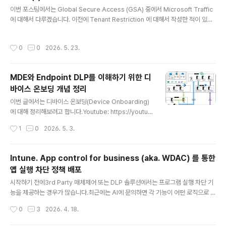
글 내용
요합니다. 큰 틀을 이해하는 용도로만 사용되는 설명자료
이번 포스팅에서는 Global Secure Access (GSA) 중에서 Microsoft Traffic
라고 보시면 될 것 같습니다. 1. Internet Access Profil
에 대해서 다루겠습니다. 이전에 Tenant Restriction 에 대해서 작성한 적이 있습
e사용자의 ..
니다.2024.07.07 - [Microsoft 365] - Microsoft Entra ID. Set up tenant r
estrictions v2 by GSA 그 때 작성했던 글과 영상 수정이 필요했고, 최근 추가된
작성시간
0
0
2026. 5. 23.
기능들에 대해서 다룰 필요가 있어서, 2026년 버전으로 새로 작성하게 되었습니다.
GSA는 크게 Microsoft 365 Traffic, Internet Access, Private Access 3
가지 Profile 단위로 기능이 구분됩니다.그중에서 Microsoft 365 Traffic은 M..
MDE와 Endpoint DLP를 이해하기 위한 디
바이스 온보딩 개념 정리
글 내용
이번 글에서는 디바이스 온보딩(Device Onboarding)
에 대해 정리해보려고 합니다.Youtube: https://youtu.b
e/hKQK0k9f2Nc 이전에도 Deploy 관점에서 작성한
작성시간
1
0
2026. 5. 3.
시리즈 글들이 있으니 참고하시면 좋을 것 같습니다.202
3.10.14 - [Microsoft Defender XDR/MDE] - Depl
oy Microsoft Defender for Endpoint (MDE). (0). I
Intune. App control for business (aka. WDAC) 를 통한
ntroductionMicrosoft Defender for Endpoint, 흔
앱 실행 차단 정책 배포
히 MDE를 조금이라도 다뤄보셨다면 “온보딩”이라는 표
글 내용
현을 많이 들어보셨을 것입니다. MDE는 이미 오래전부터
시작하기 전에3rd Party 매체제어 또는 DLP 솔루션에서는 프로그램 실행 차단 기
사용되어 온 기술이고, 실무에서는 간단히 MDE = EDR처
능을 제공하는 경우가 많습니다.최근에는 AI에 문의하면 각 기능이 어떤 로직으로 동
럼 표현하기도 합니다.그런데 이번 글에..
작하는지 파악하는 것도 크게 어렵지 않습니다.제가 확인했을 당시에는 Windows
작성시간
0
3
2026. 4. 18.
Native 기능으로 아래 세 가지가 대표적으로 안내되었습니다.IFEO (Image File E
xecution Options)AppLockerWDAC (Windows Defender Application