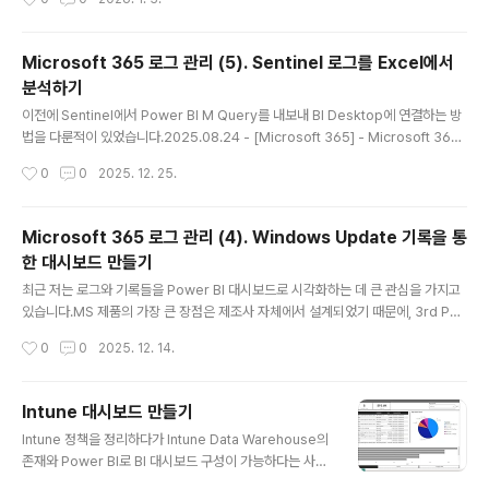
인증이 가능하다는 사실을 잘 모릅니다. 이 기능을 활용하면 정품 인증 절차가 간소
화되고, 관리가 훨씬 수월해집니다. Youtube: https://youtu.be/lzjMYwdNnLU
저는 이 방법을 사용하여 정품 인증을 완료한 후, sysprep을 통해 반복적인 제품 키
Microsoft 365 로그 관리 (5). Sentinel 로그를 Excel에서
입력 작업을 피할 수 있었습니다. 자세한 설명은 아래의 기술 자료에서 확인할 수 있
분석하기
습니다.Windows Server의 자동 가상 머신 정품 인증 | Microsoft..
글 내용
이전에 Sentinel에서 Power BI M Query를 내보내 BI Desktop에 연결하는 방
법을 다룬적이 있었습니다.2025.08.24 - [Microsoft 365] - Microsoft 365
로그 관리 (2): Microsoft Defender for Identity (MDI) 로그 관리와 Power BI
작성시간
0
0
2025. 12. 25.
연결 Endpoint DLP 로그를 MDE 로그와 연결해 비교하는 과정에서도 같은 방식으
로 Self Study를 진행했는데, Power BI에서는 열 순서(컬럼 오더) 정리가 상대적
으로 번거로워 특정 항목을 빠르게 비교하기 어려운 경우가 있었습니다.확인해 보니
Microsoft 365 로그 관리 (4). Windows Update 기록을 통
Sentinel/Log Analytics에서 Export한 M Query를 Excel Power Query에
한 대시보드 만들기
그대로 붙여넣어 연결..
글 내용
최근 저는 로그와 기록들을 Power BI 대시보드로 시각화하는 데 큰 관심을 가지고
있습니다.MS 제품의 가장 큰 장점은 제조사 자체에서 설계되었기 때문에, 3rd Part
y 제품보다 더 효율적이고 효과적으로 설계되었다는 점입니다. 처음에는 PowerSh
작성시간
0
0
2025. 12. 14.
ell을 사용하려고 했지만, Intune 정책과 Log Analytics를 통해 로그를 쉽게 적재
하고 대시보드를 생성할 수 있다는 것을 알게 되었습니다. 그래서 Windows Upda
te 대시보드를 만들기 위한 Requirement는 Azure 구독 및 Log Analytics 작업
Intune 대시보드 만들기
영역입니다. 관련 기술자료Windows Update for Business reports overvie
글 내용
Intune 정책을 정리하다가 Intune Data Warehouse의
w - Windows Update for Business reports..
존재와 Power BI로 BI 대시보드 구성이 가능하다는 사실
을 알게 되었습니다. Youtube에서 검색해보면, 연결방법