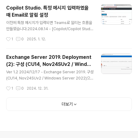
DAG 구성(IPLess 방식) 이번에 Youtube 영상을 제작
Copilot Studio. 특정 메시지 입력하였을
을 진행하면서 블로그 글도 작성하게 되었습니다.곧 다가
때 Email로 알림 설정
올 Subscription Edition Upgrade와 관련되어 테스트
글 내용
환경 구성시 필요할 것이라 생각하여 오랜만에 다시 구성
이전에 특정 메시지가 입력되면 Teams로 알리는 흐름을
해보았습니다.https://youtu.be/FrV8uRWNRQs DA
만들었습니다.2024.08.14 - [Copilot/Copilot Studi
G는 한국에서는 이중화라는 ..
o] - Copilot Studio. Power Automate를 이용한 특
작성시간
1
0
2025. 1. 12.
정 메시지 입력시 Teams로 메시지 전송 설정 해당 영상
을 보고 Email로 알림을 설정하는 방법에 대하여 요청을
주었고, 해당 흐름을 생성해 보도록 하겠습니다.최근에는
Exchange Server 2019. Deployment
Copilot Studio에서 생성되는 Chatbot을 Agent 라는
(2): 구성 (CU14, Nov24SUv2 / Windo
용어로 부르고 있습니다. 변동사항이 없으면 Agent라고
글 내용
ws Server 2022)
정의하겠습니다.Environment는 USA (Early)로 설정하
Ver 1.2 2024/12/17 - Exchange Server 2019. 구성
였으며, 브라우저 언어는 영문입니다. 그리고 Preview U
(CU14, Nov24SUv2 / Windows Server 2022)으로
RL에 접속하여 작업하였습니다. Library -> + Add Ne
새로 포스팅Ver 1.1 2023/02/09 - Exchange Server
작성시간
1
0
2024. 12. 31.
w Flow..
2019. Deployment (2) 구성 (CU12, Jan23SU 기준)
- CU12, Jan23SU 기준으로 수정, 인증서 설정, 가상디
렉터리 설정등 대폭 수정2020.12.11 - [Exchange] - E
더보기
xchange Server 2019. Deployment (2) 구성 (CU1
2, Jan23SU 기준) Ver 1.0 2020/12/09 - Exchange
Server 2019. 설치 (1) -초판 지난 포스팅2024.12.17 -
[Exchange] - Exch..