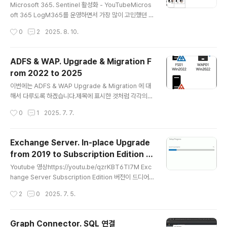
되어 있어도 활성화가 가능해져 등록이 한결 간편해졌습니
Microsoft 365. Sentinel 활성화 - YouTubeMicros
다.(새 버전이 정식 릴리스되면 별도 글로 정리하겠습니
oft 365 LogM365를 운영하면서 가장 많이 고민했던 부
다.) Signal 확인..
분 중 하나가 로그 관리였습니다.처음에는 메시지 추적이
작성시간
0
2
2025. 8. 10.
나 감사 로그 정도면 충분했는데, 요즘은 Microsoft Def
ender 같은 보안 솔루션에서 나오는 로그까지 챙기려다
보니 데이터가 정말 많아졌습니다.그동안 해왔던 방식예전
ADFS & WAP. Upgrade & Migration F
에는 PowerShell 스크립트로 필요한 로그를 뽑아서 별도
rom 2022 to 2025
저장소에 넣고, 나중에 SQL 서버로 관리하면서 쿼리로 분
글 내용
석하는 식으로 운영했습니다.이 방식도 나름 잘 돌아갔지
이번에는 ADFS & WAP Upgrade & Migration 에 대
만, 몇 가지 불편한 점이 있었어요.로그 수집용으로 별도 V
해서 다루도록 하겠습니다.제목에 표시한 것처럼 각각의
M을 운영해야 함자격 증명 관리가 번거롭고 보안 리스크
Windows Server 2022에서 2025로 Upgrarde 및
작성시간
0
1
2025. 7. 7.
도 있음SaaS 기반으로 전환되는 흐름과는 잘 맞지 않는 ..
Migration을 진행합니다. 참고로 Windows Server 2
022 에 구성된 ADFS는 ADFS2022, Windows Serv
er 2025 에 구성된 WAP은 WAP2025 와 같이 표시하
Exchange Server. In-place Upgrade
도록 하겠습니다. Youtube 영상: https://youtu.be/tHL
from 2019 to Subscription Edition (S
VgTeNunE Step 1. ADFS 2025 설치 먼저 ADFS 설치
글 내용
E)
할 서버를 AD에 Join합니다. Server Manager -> Ad
Youtube 영상https://youtu.be/qzrKBT6TI7M Exc
d roles and features Active Directory Federatio
hange Server Subscription Edition 버전이 드디어
n Servi..
출시했습니다.Exchange Server Subscription Editi
작성시간
2
0
2025. 7. 5.
on (SE) is now available | Microsoft Community
Hub Copilot의 페이지 요약이 페이지는 Exchange Se
rver Subscription Edition (SE)의 일반 가용성을 발표
Graph Connector. SQL 연결