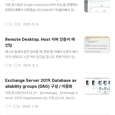
하는 내용을 담고 있습니다. 주요 내용은 다음과 같습니다:
글 내용
이번 포스팅은 Graph Connector에서 SQL을 연결하는
출시 배경: Exchange SE는 클라우드, 온프레미스, 하이
방법에 대해서 다루겠습니다.ChatGPT에 물어봐도 만족
브리드 모드에서 엔터프라이즈 이메일 서비스를 제공하는
할만한 수준의 답변이 나오지 않았고, 해외 블로그를 검색
Microsoft의 전통을 이어갑니다. 서비스 및 라이선스 변
해도 구체적으로 작성한 사례를 찾을 수 없었습니다. 궁극
경: Exchange SE는..
작성시간
0
0
2025. 5. 5.
적으로 Graph Connector를 연결하려는 목적은 SQL D
B 데이터를 Copilot과 Copilot Studio에서 활용 가능한
지에 대한 검증입니다. 이것이 최근에 나온 기술인가? 그것
Remote Desktop. Host 서버 인증서 바
은 아닙니다.그러면 왜 지금 시점에서 구성을 해보는 것이
인딩
냐? 라고 하면, 이전에 이것을 안 했던 전제가 바뀌었습니
글 내용
다. 예전에 제가 Graph Connector를 통해서 파일서버
테스트 환경에 원격 접속할 때, 한번 쯤 아래의 인증서 메시
를 인덱싱하여 Copilot 활용하는 것에 대해서 다룬 적이
지가 귀찮다고 느낀 적이 있으실 겁니다. 주변 지인이 인증
있습니다. 아래의 화면을 보면, 당시에 90일 무료평가..
서 바인딩을 하고 UDP로 연결하면, Remote Desktop
작성시간
0
0
2025. 5. 2.
이 쾌적해 질 수 있다고 하여, 바인딩을 진행해보기로 하였
습니다. (UDP는 원래 사용중) 아래의 기술자료를 참고하
여 진행하였습니다.Remote Desktop listener certifi
Exchange Server 2019. Database av
cate configurations - Windows Server | Microso
ailability groups (DAG) 구성 / 이중화
ft Learn 먼저 인증서는 공인 SSL 인증서를 발급 받아서
글 내용
사전에 설치하였습니다. Step 1. Thumbprint 확인Pow
이전 포스팅2024.12.31 - [Exchange] - Exchange S
ershell에서 아래의 명령어를 진행합니다.Get-ChildIte
erver 2019. Deployment (2): 구성 (CU14, Nov24S
m -Path Cert:\LocalMachine\My Step ..
Uv2 / Windows Server 2022) 예전에도 DAG 구성
작성시간
1
0
2025. 1. 29.
을 Exchange Server 2013 기준으로 작성한 적이 있습
니다.2021.12.25 - [Exchange] - Exchange Server.