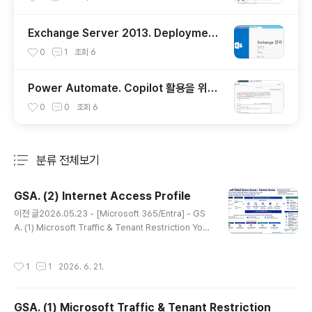
(Windows Client OS)
Exchange Server 2013. Deployment
(1) 설치 (CU23, Nov22SU 기준)
0
1
조회
6
Power Automate. Copilot 활용을 위한
HTTP 호출을 이용하여 HTML 파일 마이그
0
0
조회
6
레이션 흐름 만들기
분류 전체보기
주요 글 목록
GSA. (2) Internet Access Profile
글 내용
이전 글2026.05.23 - [Microsoft 365/Entra] - GS
A. (1) Microsoft Traffic & Tenant Restriction Yout
ube: https://youtu.be/l6iFpRWL2co 이번에는 Inter
net Access Profile에 대해서 다루겠습니다. Internet
작성시간
1
1
2026. 6. 21.
Access Profile은 Entra Internet Access, Entra Su
ite 라이선스가 필요합니다.대략적인 아키텍처는 다음과
같습니다. 해당 내용은 AI가 생성하였습니다. 세부적으로
GSA. (1) Microsoft Traffic & Tenant Restriction
들어가고, 이후에 업데이트 진행상황에 따라서 수정이 필