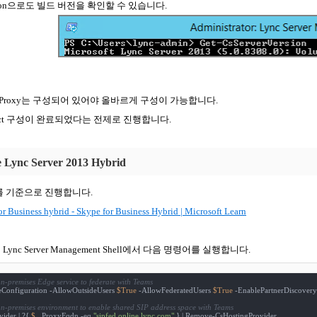
Version으로도 빌드 버전을 확인할 수 있습니다.
Proxy
는
구성되어
있어야
올바르게
구성이
가능합니다
.
ct
구성이
완료되었다는
전제로
진행합니다
.
e
Lync Server 2013 Hybrid
를
기준으로
진행합니다
.
r Business hybrid - Skype for Business Hybrid | Microsoft Learn
의
Lync Server Management Shell
에서
다음
명령어를
실행합니다
.
n-premises Edge service to federate with Teams
Configuration -AllowOutsideUsers 
$True
 -AllowFederatedUsers 
$True
 -EnablePartnerDiscovery
n-premises environment to enable shared SIP address space with Teams
ider | ?{ 
$_
.ProxyFqdn -eq 
"sipfed.online.lync.com"
 } | Remove-CsHostingProvider
