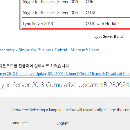
Lync Server Build
ectivity - Skype for Business Hybrid | Microsoft Learn
다운로드를
진행하여
업데이트
하였습니다
.
ver 2013 Cumulative Update KB 2809243 from Official Microsoft Download Cen