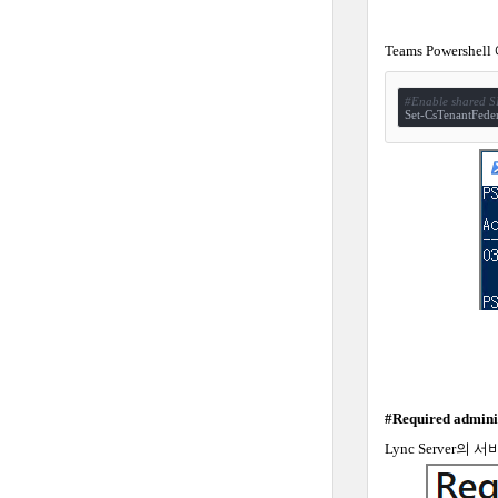
Teams Powershell
#Enable shared SI
Set-CsTenantFede
#
Required adminis
Lync Server
의
서