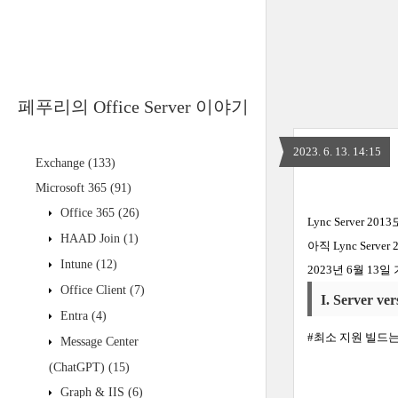
페푸리의 Office Server 이야기
2023. 6. 13. 14:15
Exchange
(133)
Microsoft 365
(91)
Office 365
(26)
Lync Server 2013
HAAD Join
(1)
아직
Lync Server 
Intune
(12)
2023
년
6
월
13
일
Office Client
(7)
I.
Server ver
Entra
(4)
#
최소
지원
빌드
Message Center
(ChatGPT)
(15)
Graph & IIS
(6)