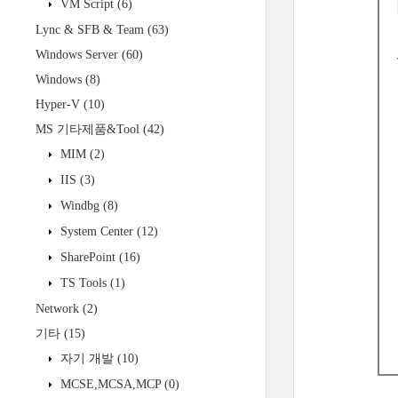
VM Script
(6)
Lync & SFB & Team
(63)
Windows Server
(60)
Windows
(8)
Hyper-V
(10)
MS 기타제품&Tool
(42)
MIM
(2)
IIS
(3)
Windbg
(8)
System Center
(12)
SharePoint
(16)
TS Tools
(1)
Network
(2)
기타
(15)
자기 개발
(10)
MCSE,MCSA,MCP
(0)