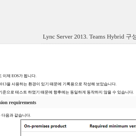
Lync Server 2013. Teams Hybrid 구
도
이제
EOS
가
됩니다
.
2013
을
사용하는
환경이
있기
때문에
기록용으로
작성해
보았습니다
.
기준으로
테스트
하였기
때문에
향후에는
동일하게
동작하지
않을
수
있습니다
.
sion requirements
는
다음과
같습니다
.