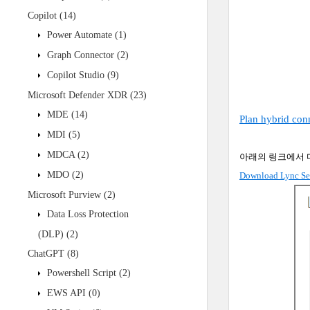
Copilot
(14)
Power Automate
(1)
Graph Connector
(2)
Copilot Studio
(9)
Microsoft Defender XDR
(23)
MDE
(14)
Plan hybrid conn
MDI
(5)
MDCA
(2)
아래의
링크에서
MDO
(2)
Download Lync Ser
Microsoft Purview
(2)
Data Loss Protection
(DLP)
(2)
ChatGPT
(8)
Powershell Script
(2)
EWS API
(0)