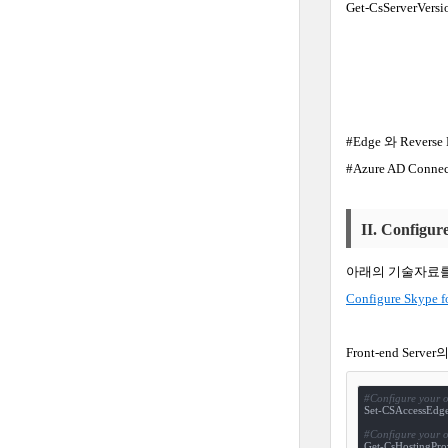
Get-CsServer
#Edge
와
Reverse 
#Azure AD Conne
II.
Configur
아래의
기술자료
Configure Skype fo
Front-end Server
#Configure your o
Set-CSAccessEdge
#Configure your o
Get-CsHostingProv