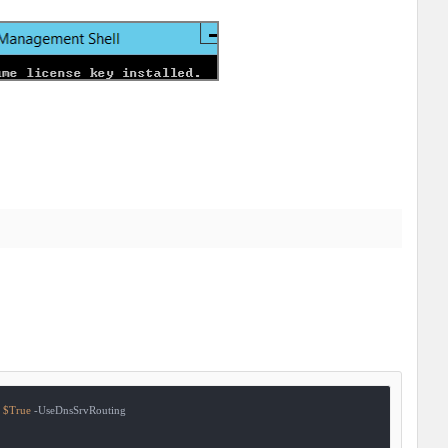
 
$True
 -UseDnsSrvRouting
