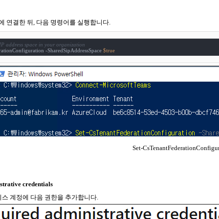
에
연결한
뒤
,
다음
명령어를
실행합니다
.
P address space in your organization
rationConfiguration -SharedSipAddressSpace 
$true
Set-CsTenantFederationConfigur
trative credentials
비스
계정에
다음
권한을
추가합니다
.