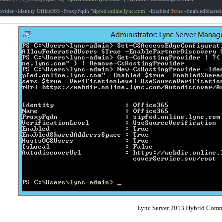
vider -Identity Office365 -ProxyFqdn 
"sipfed.online.lync.com"
 -Enabled 
$true
 -EnabledShared
Lync Server 2013 Hybrid Com