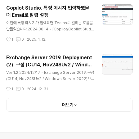
DAG 구성(IPLess 방식) 이번에 Youtube 영상을 제작
Copilot Studio. 특정 메시지 입력하였을
을 진행하면서 블로그 글도 작성하게 되었습니다.곧 다가
때 Email로 알림 설정
올 Subscription Edition Upgrade와 관련되어 테스트
글 내용
환경 구성시 필요할 것이라 생각하여 오랜만에 다시 구성
이전에 특정 메시지가 입력되면 Teams로 알리는 흐름을
해보았습니다.https://youtu.be/FrV8uRWNRQs DA
만들었습니다.2024.08.14 - [Copilot/Copilot Studi
G는 한국에서는 이중화라는 ..
o] - Copilot Studio. Power Automate를 이용한 특
작성시간
1
0
2025. 1. 12.
정 메시지 입력시 Teams로 메시지 전송 설정 해당 영상
을 보고 Email로 알림을 설정하는 방법에 대하여 요청을
주었고, 해당 흐름을 생성해 보도록 하겠습니다.최근에는
Exchange Server 2019. Deployment
Copilot Studio에서 생성되는 Chatbot을 Agent 라는
(2): 구성 (CU14, Nov24SUv2 / Windo
용어로 부르고 있습니다. 변동사항이 없으면 Agent라고
글 내용
ws Server 2022)
정의하겠습니다.Environment는 USA (Early)로 설정하
Ver 1.2 2024/12/17 - Exchange Server 2019. 구성
였으며, 브라우저 언어는 영문입니다. 그리고 Preview U
(CU14, Nov24SUv2 / Windows Server 2022)으로
RL에 접속하여 작업하였습니다. Library -> + Add Ne
새로 포스팅Ver 1.1 2023/02/09 - Exchange Server
작성시간
1
0
2024. 12. 31.
w Flow..
2019. Deployment (2) 구성 (CU12, Jan23SU 기준)
- CU12, Jan23SU 기준으로 수정, 인증서 설정, 가상디
렉터리 설정등 대폭 수정2020.12.11 - [Exchange] - E
더보기
xchange Server 2019. Deployment (2) 구성 (CU1
2, Jan23SU 기준) Ver 1.0 2020/12/09 - Exchange
Server 2019. 설치 (1) -초판 지난 포스팅2024.12.17 -
[Exchange] - Exch..