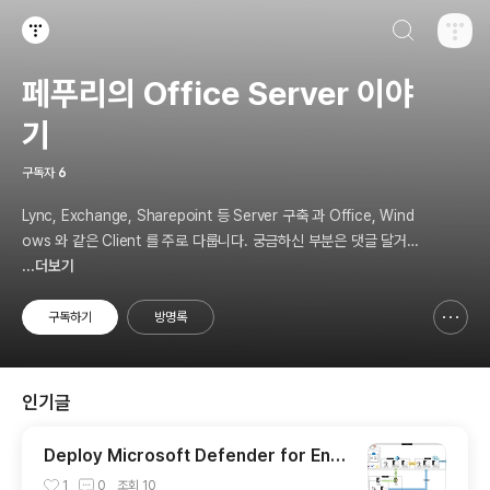
검색하기
티스토리
페푸리의 Office Server 이야
기
구독자
6
Lync, Exchange, Sharepoint 등 Server 구축 과 Office, Wind
ows 와 같은 Client 를 주로 다룹니다. 궁금하신 부분은 댓글 달거나
limcmfz@hotmail.co.kr 로 메일 주세요.
...더보기
구독하기
방명록
신고하기 레이어
열기
인기글
Deploy Microsoft Defender for End
point (MDE). (2) Intune Onboarding
1
0
조회
10