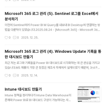
인증이 가능하다는 사실을 잘 모릅니다. 이 기능을 활용하면 정품 인증 절차가 간소
화되고, 관리가 훨씬 수월해집니다. Youtube: https://youtu.be/lzjMYwdNnLU
저는 이 방법을 사용하여 정품 인증을 완료한 후, sysprep을 통해 반복적인 제품 키
Microsoft 365 로그 관리 (5). Sentinel 로그를 Excel에서
입력 작업을 피할 수 있었습니다. 자세한 설명은 아래의 기술 자료에서 확인할 수 있
분석하기
습니다.Windows Server의 자동 가상 머신 정품 인증 | Microsoft..
글 내용
이전에 Sentinel에서 Power BI M Query를 내보내 BI Desktop에 연결하는 방
법을 다룬적이 있었습니다.2025.08.24 - [Microsoft 365] - Microsoft 365
로그 관리 (2): Microsoft Defender for Identity (MDI) 로그 관리와 Power BI
작성시간
0
0
2025. 12. 25.
연결 Endpoint DLP 로그를 MDE 로그와 연결해 비교하는 과정에서도 같은 방식으
로 Self Study를 진행했는데, Power BI에서는 열 순서(컬럼 오더) 정리가 상대적
으로 번거로워 특정 항목을 빠르게 비교하기 어려운 경우가 있었습니다.확인해 보니
Microsoft 365 로그 관리 (4). Windows Update 기록을 통
Sentinel/Log Analytics에서 Export한 M Query를 Excel Power Query에
한 대시보드 만들기
그대로 붙여넣어 연결..
글 내용
최근 저는 로그와 기록들을 Power BI 대시보드로 시각화하는 데 큰 관심을 가지고
있습니다.MS 제품의 가장 큰 장점은 제조사 자체에서 설계되었기 때문에, 3rd Part
y 제품보다 더 효율적이고 효과적으로 설계되었다는 점입니다. 처음에는 PowerSh
작성시간
0
0
2025. 12. 14.
ell을 사용하려고 했지만, Intune 정책과 Log Analytics를 통해 로그를 쉽게 적재
하고 대시보드를 생성할 수 있다는 것을 알게 되었습니다. 그래서 Windows Upda
te 대시보드를 만들기 위한 Requirement는 Azure 구독 및 Log Analytics 작업
Intune 대시보드 만들기
영역입니다. 관련 기술자료Windows Update for Business reports overvie
글 내용
Intune 정책을 정리하다가 Intune Data Warehouse의
w - Windows Update for Business reports..
존재와 Power BI로 BI 대시보드 구성이 가능하다는 사실
을 알게 되었습니다. Youtube에서 검색해보면, 연결방법