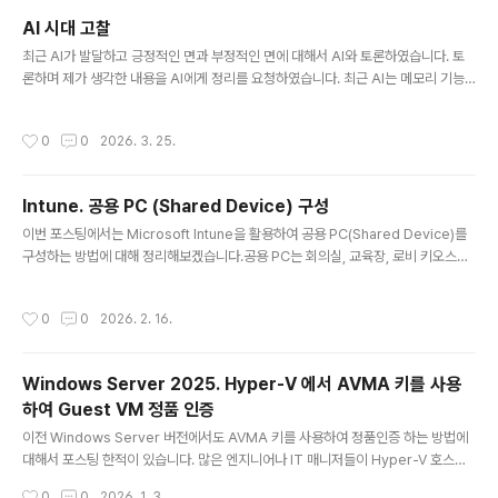
Control)이 중 WDAC는 현재 App Control for Business라는 명칭으로 변경되
AI 시대 고찰
어 사용되고 있습니다.오늘은 Intune을 통해 App Control for Business 정책을
글 내용
최근 AI가 발달하고 긍정적인 면과 부정적인 면에 대해서 AI와 토론하였습니다. 토
배포하는 과정을 정리해보겠습니다.Youtube: https..
론하며 제가 생각한 내용을 AI에게 정리를 요청하였습니다. 최근 AI는 메모리 기능
이 있기 때문에, 과거까지 제가 요청하는 방향성까지 반영하여 논문을 만들어달라고
입력하였습니다. 그리고 아래와 같이 글을 작성해주었습니다.페푸리의 AI 시대 고찰
작성시간
0
0
2026. 3. 25.
직관, 증명, 그리고 인간 판단의 우위에 대하여초록본 글은 인공지능(AI)의 발전이 인
간의 지적 능력을 전면적으로 대체하거나 초월할 것이라는 낙관론에 대해 비판적으
로 검토한다. 특히 AI를 둘러싼 논의가 기술 자체의 성능이나 효율성에 지나치게 집
Intune. 공용 PC (Shared Device) 구성
중하는 반면, 실제 인간 사회는 직관, 감정, 이해관계, 제도, 권력, 쾌락 추구와 같은
글 내용
비합리적이면서도 현실적인 변수에 의해 움직인다는 점에..
이번 포스팅에서는 Microsoft Intune을 활용하여 공용 PC(Shared Device)를
구성하는 방법에 대해 정리해보겠습니다.공용 PC는 회의실, 교육장, 로비 키오스크,
공장 현장 단말 등 다양한 환경에서 사용됩니다.이러한 장치는 여러 사용자가 번갈아
사용하기 때문에 자격 증명 관리와 데이터 잔존 방지가 무엇보다 중요합니다.예를 들
작성시간
0
0
2026. 2. 16.
어,A 사용자가 업무 후 로그아웃을 하지 않은 경우다음 사용자인 B가 이전 사용자의
세션이나 데이터를 확인하게 되는 경우이러한 상황은 개인정보 보호 및 컴플라이언
스 측면에서 큰 리스크가 될 수 있습니다.이를 방지하기 위해 Intune에서는 Share
Windows Server 2025. Hyper-V 에서 AVMA 키를 사용
d multi-user device Policy를 제공하며,로그아웃 시 사용자 프로필을 자동으로
하여 Guest VM 정품 인증
삭제하도록 구성할 수 ..
글 내용
이전 Windows Server 버전에서도 AVMA 키를 사용하여 정품인증 하는 방법에
대해서 포스팅 한적이 있습니다. 많은 엔지니어나 IT 매니저들이 Hyper-V 호스트
서버가 Datacenter Edition일 경우, Guest VM에서 AVMA 키를 사용하여 정품
작성시간
0
0
2026. 1. 3.