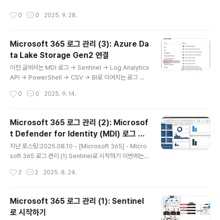
이 오래전부터 제공된 것으로 확인됩니다. Youtube: M3
작성시간
0
0
2025. 9. 28.
65. Intune 대시보드 만들기 1. Import DataIntune Dat
a Warehouse를 Power BI에 연결하는 방법은 크게 두
가지입니다.방법 1. OData FeedPower BI에서 Get da
Microsoft 365 로그 관리 (3): Azure Da
ta > OData feed 선택 제공되는 URL 입력 조직 계정입
ta Lake Storage Gen2 연결
력 -> Connect 가져올 수 있는 Table이 전부 나열됩니
글 내용
다. -> 전부 체크 -> Load 데이터 가져오기가 진행됩니
이전 글에서는 MDI 로그 → Sentinel → Log Analytics
다. 가져오기 완료 방법 2. Connector 연결..
API → PowerShell → CSV → BI로 이어지는 로그 관
리 흐름을 다루었습니다.2025.08.24 - [Microsoft 36
작성시간
0
0
2025. 9. 14.
5] - Microsoft 365 로그 관리 (2): Microsoft Defen
der for Identity (MDI) 로그 관리와 Power BI 연결 Po
werShell로 로그를 내보내는 작업까지 진행하면서, 이런
Microsoft 365 로그 관리 (2): Microsof
고민이 들었습니다."점점 서버리스(Serverless) 환경으
t Defender for Identity (MDI) 로그 관
로 전환되는 추세인데, PowerShell 스케줄링을 위해 VM
글 내용
리와 Power BI 연결
을 운영해야 한다면 관리 포인트가 오히려 늘어나지 않을
지난 포스팅:2025.08.10 - [Microsoft 365] - Micro
까?"비용만 고려한다면 VM에서 PowerShell로 스케줄
soft 365 로그 관리 (1) Sentinel로 시작하기 이번에는
링하여 SharePoint나 OneDrive..
MDI Log를 Sentinel에 연결한 뒤, Power BI에서 편집
작성시간
2
2
2025. 8. 24.
할 수 있게 연결하는 과정을 다루겠습니다.Youtube: Mic
rosoft 365 로그 관리 (2): Microsoft Defender for I
dentity (MDI) 로그 관리와 Power BI 연결 Step 1. MD
Microsoft 365 로그 관리 (1): Sentinel
I 활성화 체크경로: System → Settings → Identities
로 시작하기
센서 활성화 확인: 최근 MDI v3는 DC가 MDE 온보딩만
글 내용