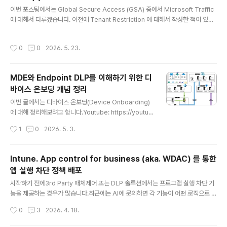
글 내용
요합니다. 큰 틀을 이해하는 용도로만 사용되는 설명자료
이번 포스팅에서는 Global Secure Access (GSA) 중에서 Microsoft Traffic
라고 보시면 될 것 같습니다. 1. Internet Access Profil
에 대해서 다루겠습니다. 이전에 Tenant Restriction 에 대해서 작성한 적이 있습
e사용자의 ..
니다.2024.07.07 - [Microsoft 365] - Microsoft Entra ID. Set up tenant r
estrictions v2 by GSA 그 때 작성했던 글과 영상 수정이 필요했고, 최근 추가된
작성시간
0
0
2026. 5. 23.
기능들에 대해서 다룰 필요가 있어서, 2026년 버전으로 새로 작성하게 되었습니다.
GSA는 크게 Microsoft 365 Traffic, Internet Access, Private Access 3
가지 Profile 단위로 기능이 구분됩니다.그중에서 Microsoft 365 Traffic은 M..
MDE와 Endpoint DLP를 이해하기 위한 디
바이스 온보딩 개념 정리
글 내용
이번 글에서는 디바이스 온보딩(Device Onboarding)
에 대해 정리해보려고 합니다.Youtube: https://youtu.b
e/hKQK0k9f2Nc 이전에도 Deploy 관점에서 작성한
작성시간
1
0
2026. 5. 3.
시리즈 글들이 있으니 참고하시면 좋을 것 같습니다.202
3.10.14 - [Microsoft Defender XDR/MDE] - Depl
oy Microsoft Defender for Endpoint (MDE). (0). I
Intune. App control for business (aka. WDAC) 를 통한
ntroductionMicrosoft Defender for Endpoint, 흔
앱 실행 차단 정책 배포
히 MDE를 조금이라도 다뤄보셨다면 “온보딩”이라는 표
글 내용
현을 많이 들어보셨을 것입니다. MDE는 이미 오래전부터
시작하기 전에3rd Party 매체제어 또는 DLP 솔루션에서는 프로그램 실행 차단 기
사용되어 온 기술이고, 실무에서는 간단히 MDE = EDR처
능을 제공하는 경우가 많습니다.최근에는 AI에 문의하면 각 기능이 어떤 로직으로 동
럼 표현하기도 합니다.그런데 이번 글에..
작하는지 파악하는 것도 크게 어렵지 않습니다.제가 확인했을 당시에는 Windows
작성시간
0
3
2026. 4. 18.
Native 기능으로 아래 세 가지가 대표적으로 안내되었습니다.IFEO (Image File E
xecution Options)AppLockerWDAC (Windows Defender Application