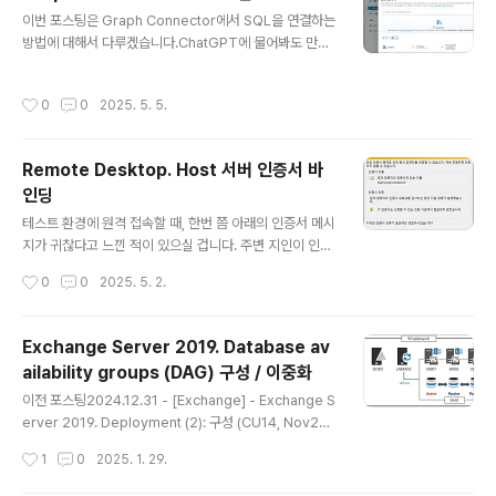
하는 내용을 담고 있습니다. 주요 내용은 다음과 같습니다:
글 내용
이번 포스팅은 Graph Connector에서 SQL을 연결하는
출시 배경: Exchange SE는 클라우드, 온프레미스, 하이
방법에 대해서 다루겠습니다.ChatGPT에 물어봐도 만족
브리드 모드에서 엔터프라이즈 이메일 서비스를 제공하는
할만한 수준의 답변이 나오지 않았고, 해외 블로그를 검색
Microsoft의 전통을 이어갑니다. 서비스 및 라이선스 변
해도 구체적으로 작성한 사례를 찾을 수 없었습니다. 궁극
경: Exchange SE는..
작성시간
0
0
2025. 5. 5.
적으로 Graph Connector를 연결하려는 목적은 SQL D
B 데이터를 Copilot과 Copilot Studio에서 활용 가능한
지에 대한 검증입니다. 이것이 최근에 나온 기술인가? 그것
Remote Desktop. Host 서버 인증서 바
은 아닙니다.그러면 왜 지금 시점에서 구성을 해보는 것이
인딩
냐? 라고 하면, 이전에 이것을 안 했던 전제가 바뀌었습니
글 내용
다. 예전에 제가 Graph Connector를 통해서 파일서버
테스트 환경에 원격 접속할 때, 한번 쯤 아래의 인증서 메시
를 인덱싱하여 Copilot 활용하는 것에 대해서 다룬 적이
지가 귀찮다고 느낀 적이 있으실 겁니다. 주변 지인이 인증
있습니다. 아래의 화면을 보면, 당시에 90일 무료평가..
서 바인딩을 하고 UDP로 연결하면, Remote Desktop
작성시간
0
0
2025. 5. 2.
이 쾌적해 질 수 있다고 하여, 바인딩을 진행해보기로 하였
습니다. (UDP는 원래 사용중) 아래의 기술자료를 참고하
여 진행하였습니다.Remote Desktop listener certifi
Exchange Server 2019. Database av
cate configurations - Windows Server | Microso
ailability groups (DAG) 구성 / 이중화
ft Learn 먼저 인증서는 공인 SSL 인증서를 발급 받아서
글 내용
사전에 설치하였습니다. Step 1. Thumbprint 확인Pow
이전 포스팅2024.12.31 - [Exchange] - Exchange S
ershell에서 아래의 명령어를 진행합니다.Get-ChildIte
erver 2019. Deployment (2): 구성 (CU14, Nov24S
m -Path Cert:\LocalMachine\My Step ..
Uv2 / Windows Server 2022) 예전에도 DAG 구성
작성시간
1
0
2025. 1. 29.
을 Exchange Server 2013 기준으로 작성한 적이 있습
니다.2021.12.25 - [Exchange] - Exchange Server.