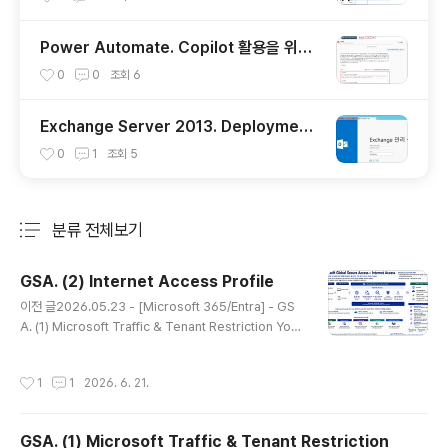
(Windows Client OS)
Power Automate. Copilot 활용을 위한
HTTP 호출을 이용하여 HTML 파일 마이그
0
0
조회
6
레이션 흐름 만들기
Exchange Server 2013. Deployment
(1) 설치 (CU23, Nov22SU 기준)
0
1
조회
5
분류 전체보기
주요 글 목록
GSA. (2) Internet Access Profile
글 내용
이전 글2026.05.23 - [Microsoft 365/Entra] - GS
A. (1) Microsoft Traffic & Tenant Restriction Yout
ube: https://youtu.be/l6iFpRWL2co 이번에는 Inter
net Access Profile에 대해서 다루겠습니다. Internet
작성시간
1
1
2026. 6. 21.
Access Profile은 Entra Internet Access, Entra Su
ite 라이선스가 필요합니다.대략적인 아키텍처는 다음과
같습니다. 해당 내용은 AI가 생성하였습니다. 세부적으로
GSA. (1) Microsoft Traffic & Tenant Restriction
들어가고, 이후에 업데이트 진행상황에 따라서 수정이 필