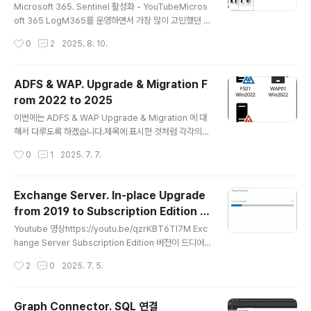
되어 있어도 활성화가 가능해져 등록이 한결 간편해졌습니
Microsoft 365. Sentinel 활성화 - YouTubeMicros
다.(새 버전이 정식 릴리스되면 별도 글로 정리하겠습니
oft 365 LogM365를 운영하면서 가장 많이 고민했던 부
다.) Signal 확인..
분 중 하나가 로그 관리였습니다.처음에는 메시지 추적이
작성시간
0
2
2025. 8. 10.
나 감사 로그 정도면 충분했는데, 요즘은 Microsoft Def
ender 같은 보안 솔루션에서 나오는 로그까지 챙기려다
보니 데이터가 정말 많아졌습니다.그동안 해왔던 방식예전
ADFS & WAP. Upgrade & Migration F
에는 PowerShell 스크립트로 필요한 로그를 뽑아서 별도
rom 2022 to 2025
저장소에 넣고, 나중에 SQL 서버로 관리하면서 쿼리로 분
글 내용
석하는 식으로 운영했습니다.이 방식도 나름 잘 돌아갔지
이번에는 ADFS & WAP Upgrade & Migration 에 대
만, 몇 가지 불편한 점이 있었어요.로그 수집용으로 별도 V
해서 다루도록 하겠습니다.제목에 표시한 것처럼 각각의
M을 운영해야 함자격 증명 관리가 번거롭고 보안 리스크
Windows Server 2022에서 2025로 Upgrarde 및
작성시간
0
1
2025. 7. 7.
도 있음SaaS 기반으로 전환되는 흐름과는 잘 맞지 않는 ..
Migration을 진행합니다. 참고로 Windows Server 2
022 에 구성된 ADFS는 ADFS2022, Windows Serv
er 2025 에 구성된 WAP은 WAP2025 와 같이 표시하
Exchange Server. In-place Upgrade
도록 하겠습니다. Youtube 영상: https://youtu.be/tHL
from 2019 to Subscription Edition (S
VgTeNunE Step 1. ADFS 2025 설치 먼저 ADFS 설치
글 내용
E)
할 서버를 AD에 Join합니다. Server Manager -> Ad
Youtube 영상https://youtu.be/qzrKBT6TI7M Exc
d roles and features Active Directory Federatio
hange Server Subscription Edition 버전이 드디어
n Servi..
출시했습니다.Exchange Server Subscription Editi
작성시간
2
0
2025. 7. 5.
on (SE) is now available | Microsoft Community
Hub Copilot의 페이지 요약이 페이지는 Exchange Se
rver Subscription Edition (SE)의 일반 가용성을 발표
Graph Connector. SQL 연결