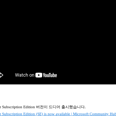
 Subscription Edition
버전이 드디어 출시했습니다.
 Subscription Edition (SE) is now available | Microsoft Community Hu