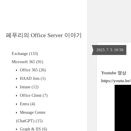
페푸리의 Office Server 이야기
2025. 7. 5. 19:59
Exchange
(133)
Microsoft 365
(91)
Office 365
(26)
Youtube 영상
HAAD Join
(1)
https://youtu.
Intune
(12)
Office Client
(7)
Entra
(4)
Message Center
(ChatGPT)
(15)
Graph & IIS
(6)