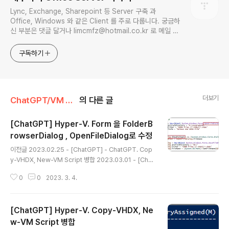
Lync, Exchange, Sharepoint 등 Server 구축 과
Office, Windows 와 같은 Client 를 주로 다룹니다. 궁금하
신 부분은 댓글 달거나 limcmfz@hotmail.co.kr 로 메일 주
세요.
구독하기
더보기
ChatGPT/VM Script
의 다른 글
[ChatGPT] Hyper-V. Form 을 FolderB
rowserDialog , OpenFileDialog로 수정
글 내용
이전글 2023.02.25 - [ChatGPT] - ChatGPT. Cop
y-VHDX, New-VM Script 병합 2023.03.01 - [Chat
GPT] - ChatGPT. Powershell 관리자 권한으로 실행
0
0
2023. 3. 4.
하는 Script 제작 이전 글에서 완성된 스크립트는 다음과
같습니다. # Check if script is running as Administr
ator if (-not ([Security.Principal.WindowsPrincip
[ChatGPT] Hyper-V. Copy-VHDX, Ne
al][Security.Principal.WindowsIdentity]::GetCurr
ent()).IsInRole([Security.Principal.WindowsBuiltI
w-VM Script 병합
글 내용