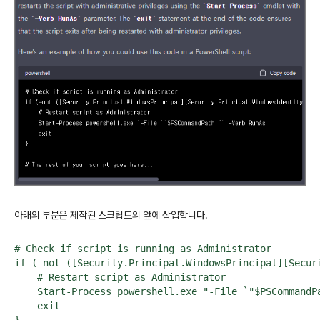
아래의
부분은
제작된
스크립트의
앞에
삽입합니다
.
# Check if script is running as Administrator

if (-not ([Security.Principal.WindowsPrincipal][Secur
    # Restart script as Administrator

    Start-Process powershell.exe "-File `"$PSCommandPa
    exit
