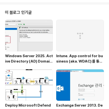
만드는 파워쉘 스크립트 만들어주세요. # Define the vir
tual machine configuration $VMName = "MyVM"
$VHDLocation = "C:\Hyper-V\Virtual Hard Disks"
이 블로그 인기글
$VHDFileName = "$VMName.vhdx" $VHDPath
= "$VHDLocation\$VHDFileName" $VMProcess
orCount = 2 $VMMemo..
Windows Server 2025. Act
Intune. App control for bu
ive Directory (AD) Domain
siness (aka. WDAC) 를 통한
Controller(DC) 구성
앱 실행 차단 정책 배포
Deploy Microsoft Defend
Exchange Server 2013. De