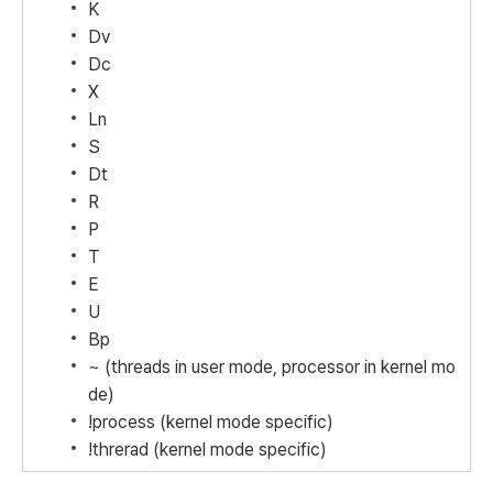
K
Dv
Dc
X
Ln
S
Dt
R
P
T
E
U
Bp
~ (threads in user mode, processor in kernel mo
de)
!process (kernel mode specific)
!threrad (kernel mode specific)