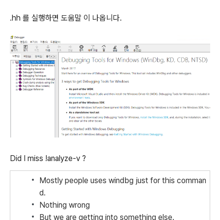
.hh
를
실행하면
도움말
이
나옵니다
.
Did I miss !analyze-v ?
Mostly people uses windbg just for this comman
d.
Nothing wrong
But we are getting into something else.