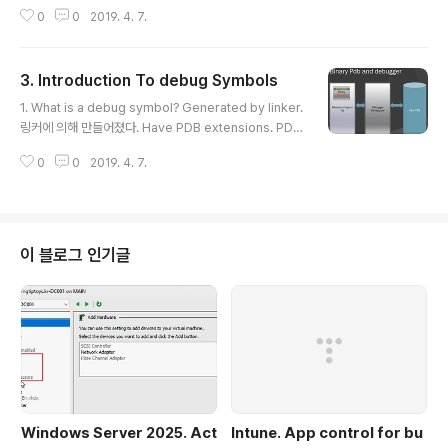
리와 pdb는 타임 스탬프 기반 guid와 얽혀있다 Nothing else will work ex
내는 Ldr로 시작하는..
0
0
2019. 4. 7.
cept the pdb which has generated at the same time as binary. 바
이너리와 동시에 생성 된 pdb를 제외한 다른 것은 작동하지 않습니다 Even if
with same source code if you create a pdb later to binary - it wo
3. Introduction To debug Symbols
n't help as the time stamp won't match. 같은 소스 코..
글 내용
1. What is a debug symbol? Generated by linker.
링커에 의해 만들어졌다. Have PDB extensions. PDB
확장자를 가지고 있다. Mainly contains type details,
0
0
2019. 4. 7.
function details. 주로 유형 세부 정보, 기능 세부 정보를
포함합니다. Contains a subset of information whic
h is there in the source code. 소스 코드에 있는 정보
의 하위 집합을 포함합니다. Contains information abo
ut stack frame size, optimization information in s
이 블로그 인기글
ome cases. 경우에 따라 스택 프레임 크기, 최적화 정보
에 대한 정보가 들어 있습니..
Windows Server 2025. Act
Intune. App control for bu