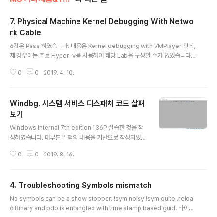
7. Physical Machine Kernel Debugging With Netwo
rk Cable
글 내용
6강은 Pass 하였습니다. 내용은 Kernel debugging with VMPlayer 인데,
제 경우에는 주로 Hyper-v를 사용하여 해당 Lab을 구성할 수가 없었습니다.
7강은 사실 아래에 Network kernel Debugging 과 거의 같습니다. 강의 노
0
0
2019. 4. 10.
트만 추가적으로 기록하였습니다. 2019/03/10 - [Windbg] - Windbg. Ne
twork Kernel Debugging Why We need this setup while we have
vitual machine? Virtual Machine kernel debugging is for sure con
Windbg. 시스템 서비스 디스패처 코드 살펴
venient easy and a game changer. But it has many limitations. Mo
st of ..
보기
글 내용
Windows Internal 7th edition 136P 실습한 것을 작
성하였습니다. 대부분은 책의 내용을 기반으로 작성되었습
니다. Self-Study 를 목적으로 포스팅하였으며, 해당책은
0
0
2019. 8. 16.
Windows Internal, 커널, Windbg 공부에 도움될 것으
로 보입니다. Windows Internals 7/e Vol.1 [마이크로
소프트 윈도우 커널 공식 가이드]http://acornpub.co.k
4. Troubleshooting Symbols mismatch
r/book/windows-internals7-vol1 Open Windbg
글 내용
File - Open Executable System32 폴더에서 notep
No symbols can be a show stopper. !sym noisy !sym quite .reloa
ad.exe - Open Notepad 가 실행되고, Debugger는
d Binary and pdb is entangled with time stamp based guid. 바이너
최초 Breakpoint 지점에서 멈춥니다. 이미지 로더를 나타