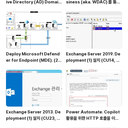
ive Directory (AD) Domain
siness (aka. WDAC) 를 통한
Controller(DC) 구성
앱 실행 차단 정책 배포
Deploy Microsoft Defend
Exchange Server 2019. De
er for Endpoint (MDE). (2) I
ployment (1) 설치 (CU14, No
ntune Onboarding (Windo
v24SUv2 / Windows Serve
ws Client OS)
r 2022 기준)
Exchange Server 2013. De
Power Automate. Copilot
ployment (1) 설치 (CU23, N
활용을 위한 HTTP 호출을 이용
ov22SU 기준)
하여 HTML 파일 마이그레이션